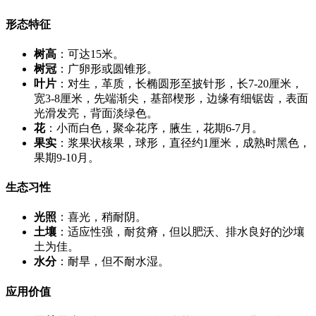
形态特征
树高
：可达15米。
树冠
：广卵形或圆锥形。
叶片
：对生，革质，长椭圆形至披针形，长7-20厘米，
宽3-8厘米，先端渐尖，基部楔形，边缘有细锯齿，表面
光滑发亮，背面淡绿色。
花
：小而白色，聚伞花序，腋生，花期6-7月。
果实
：浆果状核果，球形，直径约1厘米，成熟时黑色，
果期9-10月。
生态习性
光照
：喜光，稍耐阴。
土壤
：适应性强，耐贫瘠，但以肥沃、排水良好的沙壤
土为佳。
水分
：耐旱，但不耐水湿。
应用价值