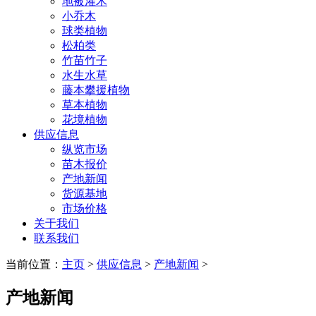
地被灌木
小乔木
球类植物
松柏类
竹苗竹子
水生水草
藤本攀援植物
草本植物
花境植物
供应信息
纵览市场
苗木报价
产地新闻
货源基地
市场价格
关于我们
联系我们
当前位置：
主页
>
供应信息
>
产地新闻
>
产地新闻