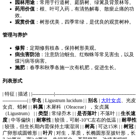
园林用途
：常用于行道树、庭荫树、绿篱及背景林等。
药用价值
：根、叶可入药，有清热解毒、散瘀止痛的功
效。
观赏价值
：树形优美，四季常绿，是优良的观赏树种。
管理与养护
修剪
：定期修剪枝条，保持树形美观。
病虫害防治
：注意防治蚜虫、红蜘蛛等常见害虫，以及
煤污病等病害。
施肥
：春季和秋季各施一次有机肥，促进生长。
列表形式
| 特征 | 描述 | |--------------|----------------------------------------------------
----------------| |
学名
| Ligustrum lucidum | |
别名
|
大叶女贞
、光皮
女贞、蜡树 | |
科属
| 木犀科（Oleaceae），女贞属
（Ligustrum） | |
类型
| 常绿乔木 | |
是否落叶
| 不落叶 | |
生长速
度
| 中等偏快 | |
耐寒性
| 较强，可耐-10°C左右的低温 | |
耐旱性
| 较强，但生长期内需保持土壤湿润 | |
树高
| 可达15米 | |
树冠
|
广卵形或圆锥形 | |
叶片
| 对生，革质，长椭圆形至披针形，长