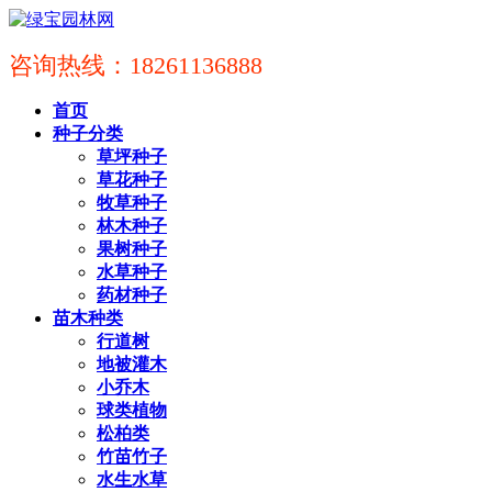
咨询热线：18261136888
首页
种子分类
草坪种子
草花种子
牧草种子
林木种子
果树种子
水草种子
药材种子
苗木种类
行道树
地被灌木
小乔木
球类植物
松柏类
竹苗竹子
水生水草