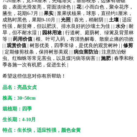
7-20厘米，宽3-8厘米，先端渐尖，基部楔形，边缘有细锯
齿，表面光滑发亮，背面淡绿色 | |
花
| 小而白色，聚伞花序，
腋生，花期6-7月 | |
果实
| 浆果状核果，球形，直径约1厘米，
成熟时黑色，果期9-10月 | |
光照
| 喜光，稍耐阴 | |
土壤
| 适应
性强，耐贫瘠，但以肥沃、排水良好的沙壤土为佳 | |
水分
| 耐
旱，但不耐水湿 | |
园林用途
| 行道树、庭荫树、绿篱及背景林
等 | |
药用价值
| 根、叶可入药，有清热解毒、散瘀止痛的功效
| |
观赏价值
| 树形优美，四季常绿，是优良的观赏树种 | |
修剪
| 定期修剪枝条，保持树形美观 | |
病虫害防治
| 注意防治蚜
虫、红蜘蛛等常见害虫，以及煤污病等病害 | |
施肥
| 春季和秋
季各施一次有机肥，促进生长 |
希望这些信息对你有所帮助！
品名：亮晶女贞
株高：30~50cm
栽植期：四季
生长期：4-10
月
特点：生长快，适应性强，颜色金黄