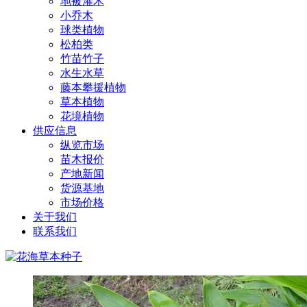
地被灌木
小乔木
球类植物
松柏类
竹苗竹子
水生水草
藤本攀援植物
草本植物
花境植物
供应信息
纵览市场
苗木报价
产地新闻
货源基地
市场价格
关于我们
联系我们