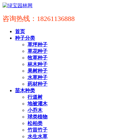
咨询热线：18261136888
首页
种子分类
草坪种子
草花种子
牧草种子
林木种子
果树种子
水草种子
药材种子
苗木种类
行道树
地被灌木
小乔木
球类植物
松柏类
竹苗竹子
水生水草