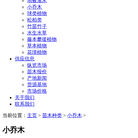
地被灌木
小乔木
球类植物
松柏类
竹苗竹子
水生水草
藤本攀援植物
草本植物
花境植物
供应信息
纵览市场
苗木报价
产地新闻
货源基地
市场价格
关于我们
联系我们
当前位置：
主页
>
苗木种类
>
小乔木
>
小乔木