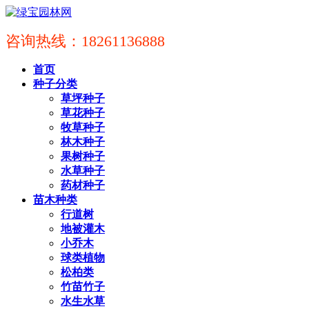
咨询热线：18261136888
首页
种子分类
草坪种子
草花种子
牧草种子
林木种子
果树种子
水草种子
药材种子
苗木种类
行道树
地被灌木
小乔木
球类植物
松柏类
竹苗竹子
水生水草