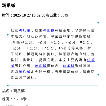
鸡爪槭
时间：
2025-10-27 15:02:05
点击量：
3549
批发
鸡爪槭
，就来
鸡爪槭
种植基地，华东绿化苗
木最大产地江苏沭阳。绿宝园林常年供应地径
(米径)4公分、5公分、6公分、7公分、8公分、
9公分、10公分、12公分、15公分等规格，树
干挺直，树冠均匀长势好。沭阳原产地直销，价
格低，质量好，货源充足。本文主要内容有
鸡爪
槭
图片介绍、
鸡爪槭
报价表、
鸡爪槭
资料等等，
咨询
鸡爪槭
多少钱一棵，当季最新价格，请电话
联系绿宝园林。
品名：鸡爪槭
株高：2～10米