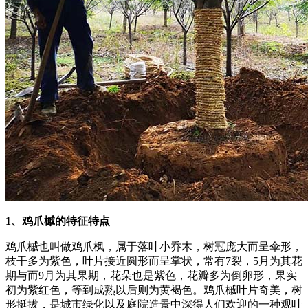
1、鸡爪槭的特征特点
鸡爪槭也叫做鸡爪枫，属于落叶小乔木，树冠庞大而呈伞形，
枝干多为紫色，叶片接近圆形而呈掌状，常有7裂，5月为其花
期与而9月为其果期，花朵也是紫色，花瓣多为倒卵形，果实
初为紫红色，等到成熟以后则为黄褐色。鸡爪槭叶片奇美，树
形挺拔，是城市绿化以及庭院造景中深得人们欢迎的一种观叶