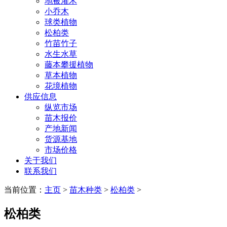
地被灌木
小乔木
球类植物
松柏类
竹苗竹子
水生水草
藤本攀援植物
草本植物
花境植物
供应信息
纵览市场
苗木报价
产地新闻
货源基地
市场价格
关于我们
联系我们
当前位置：
主页
>
苗木种类
>
松柏类
>
松柏类