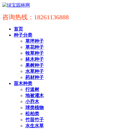
咨询热线：18261136888
首页
种子分类
草坪种子
草花种子
牧草种子
林木种子
果树种子
水草种子
药材种子
苗木种类
行道树
地被灌木
小乔木
球类植物
松柏类
竹苗竹子
水生水草