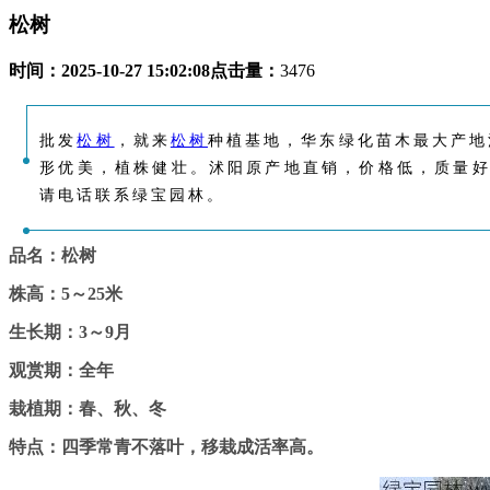
松树
时间：
2025-10-27 15:02:08
点击量：
3476
批发
松树
，就来
松树
种植基地，华东绿化苗木最大产地江苏
形优美，植株健壮。沭阳原产地直销，价格低，质量
请电话联系绿宝园林。
品名：松树
株高：5～25米
生长期：3～9月
观赏期：全年
栽植期：春、秋、冬
特点：四季常青不落叶，移栽成活率高。