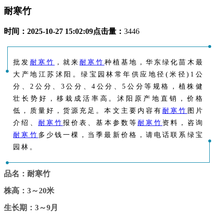
耐寒竹
时间：
2025-10-27 15:02:09
点击量：
3446
批发
耐寒竹
，就来
耐寒竹
种植基地，华东绿化苗木最
大产地江苏沭阳。绿宝园林常年供应地径(米径)1公
分、2公分、3公分、4公分、5公分等规格，植株健
壮长势好，移栽成活率高。沭阳原产地直销，价格
低，质量好，货源充足。本文主要内容有
耐寒竹
图片
介绍、
耐寒竹
报价表、基本参数等
耐寒竹
资料，咨询
耐寒竹
多少钱一棵，当季最新价格，请电话联系绿宝
园林。
品名：耐寒竹
株高：3～20米
生长期：3～9月