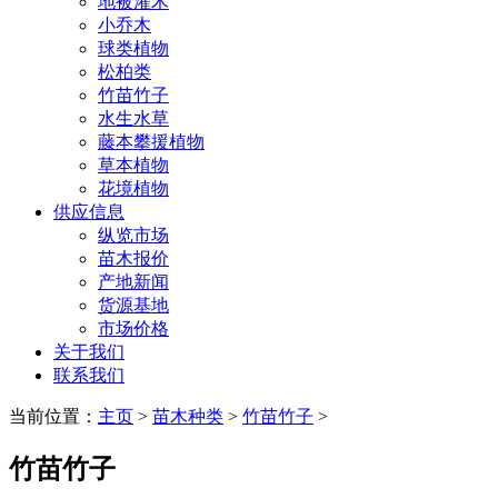
地被灌木
小乔木
球类植物
松柏类
竹苗竹子
水生水草
藤本攀援植物
草本植物
花境植物
供应信息
纵览市场
苗木报价
产地新闻
货源基地
市场价格
关于我们
联系我们
当前位置：
主页
>
苗木种类
>
竹苗竹子
>
竹苗竹子