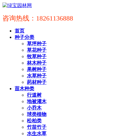
咨询热线：18261136888
首页
种子分类
草坪种子
草花种子
牧草种子
林木种子
果树种子
水草种子
药材种子
苗木种类
行道树
地被灌木
小乔木
球类植物
松柏类
竹苗竹子
水生水草