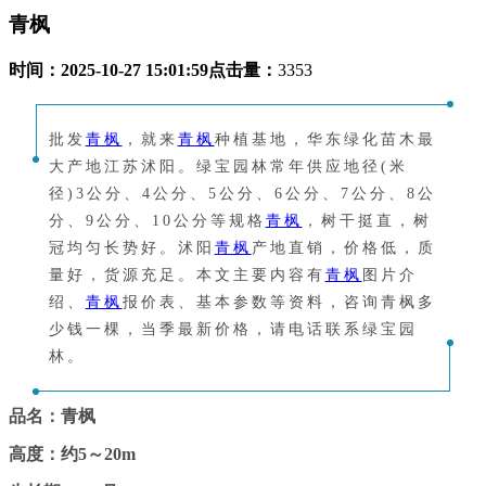
青枫
时间：
2025-10-27 15:01:59
点击量：
3353
批发
青枫
，就来
青枫
种植基地，华东绿化苗木最
大产地江苏沭阳。绿宝园林常年供应地径(米
径)3公分、4公分、5公分、6公分、7公分、8公
分、9公分、10公分等规格
青枫
，树干挺直，树
冠均匀长势好。沭阳
青枫
产地直销，价格低，质
量好，货源充足。本文主要内容有
青枫
图片介
绍、
青枫
报价表、基本参数等资料，咨询青枫多
少钱一棵，当季最新价格，请电话联系绿宝园
林。
品名：青枫
高度：约5～20m