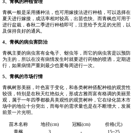
3、青枫的种植管理
青枫一般是采用播种法，也可用嫁接法进行种植，可以选择在
夏天进行嫁接，成活率相对较高，出苗也快。而青枫也可用于
进行盆栽，春秋二季进行种植即可，注意给予充足的光照，以
及保持良好的通风。
4、青枫的病虫害防治
青枫主要的病虫害有金龟子、蚜虫等，而它的病虫害是以预防
为主的，所以在没有病情发生时就要进行药物的喷洒，定期进
行，如果病情严重则最少也要每周进行一次。
5、青枫的市场行情
青枫树形美丽，叶色富于变化，和各类树种搭配种植的观赏性
较强，特别是在秋天红艳似火，形成古雅而富有格调的美丽景
观，属于一年四季都极具美观性的观赏树种，它在绿化苗木市
场中的地位十分突出，而每年的需求量也是在不断增大，发展
前景一片光明。
苗木名称
地径(cm)
冠幅(cm)
价格(元)
青枫
3
-
15~25