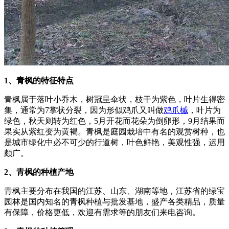
1、青枫的特征特点
青枫属于落叶小乔木，树冠呈伞状，枝干为紫色，叶片生得密
集，通常为7掌状分裂，因为形似鸡爪又叫做
鸡爪槭
，叶片为
绿色，秋天则转为红色，5月开花而花朵为倒卵形，9月结果而
果实从紫红变为黄褐。青枫是庭园栽培中有名的观赏树种，也
是城市绿化中必不可少的行道树，叶色鲜艳，美观性强，运用
颇广。
2、青枫的种植产地
青枫主要分布在我国的江苏、山东、湖南等地，江苏省的绿宝
园林是国内知名的青枫种植与批发基地，盛产各类精品，质量
有保障，价格更低，欢迎有需求等的朋友们来电咨询。