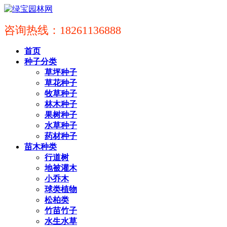
咨询热线：18261136888
首页
种子分类
草坪种子
草花种子
牧草种子
林木种子
果树种子
水草种子
药材种子
苗木种类
行道树
地被灌木
小乔木
球类植物
松柏类
竹苗竹子
水生水草