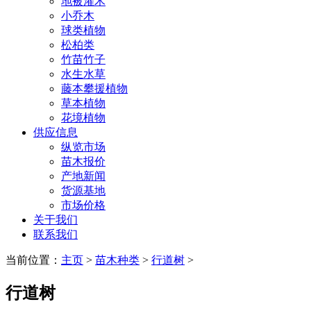
地被灌木
小乔木
球类植物
松柏类
竹苗竹子
水生水草
藤本攀援植物
草本植物
花境植物
供应信息
纵览市场
苗木报价
产地新闻
货源基地
市场价格
关于我们
联系我们
当前位置：
主页
>
苗木种类
>
行道树
>
行道树