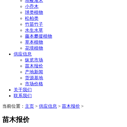
地被灌木
小乔木
球类植物
松柏类
竹苗竹子
水生水草
藤本攀援植物
草本植物
花境植物
供应信息
纵览市场
苗木报价
产地新闻
货源基地
市场价格
关于我们
联系我们
当前位置：
主页
>
供应信息
>
苗木报价
>
苗木报价