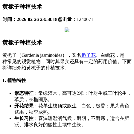
黄栀子种植技术
时间：
2026-02-26 23:50:18
点击量：
1240671
黄栀子种植技术
黄栀子（Gardenia jasminoides），又名
栀子花
、白蟾花，是一
种常见的观赏植物，同时其果实还具有一定的药用价值。下面
将详细介绍黄栀子的种植技术。
1. 植物特性
形态特征
：常绿灌木，高可达2米；叶对生或三叶轮生，
革质，长椭圆形。
开花结果
：花单生枝顶或腋生，白色，极香；果为黄色
浆果，秋季成熟。
生长习性
：喜温暖湿润气候，耐阴，不耐寒，适合在肥
沃、排水良好的酸性土壤中生长。