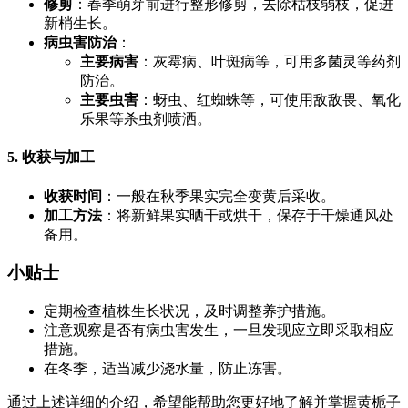
修剪
：春季萌芽前进行整形修剪，去除枯枝弱枝，促进
新梢生长。
病虫害防治
：
主要病害
：灰霉病、叶斑病等，可用多菌灵等药剂
防治。
主要虫害
：蚜虫、红蜘蛛等，可使用敌敌畏、氧化
乐果等杀虫剂喷洒。
5. 收获与加工
收获时间
：一般在秋季果实完全变黄后采收。
加工方法
：将新鲜果实晒干或烘干，保存于干燥通风处
备用。
小贴士
定期检查植株生长状况，及时调整养护措施。
注意观察是否有病虫害发生，一旦发现应立即采取相应
措施。
在冬季，适当减少浇水量，防止冻害。
通过上述详细的介绍，希望能帮助您更好地了解并掌握黄栀子