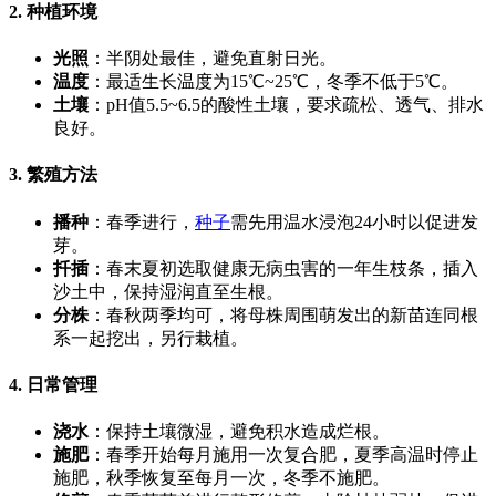
2. 种植环境
光照
：半阴处最佳，避免直射日光。
温度
：最适生长温度为15℃~25℃，冬季不低于5℃。
土壤
：pH值5.5~6.5的酸性土壤，要求疏松、透气、排水
良好。
3. 繁殖方法
播种
：春季进行，
种子
需先用温水浸泡24小时以促进发
芽。
扦插
：春末夏初选取健康无病虫害的一年生枝条，插入
沙土中，保持湿润直至生根。
分株
：春秋两季均可，将母株周围萌发出的新苗连同根
系一起挖出，另行栽植。
4. 日常管理
浇水
：保持土壤微湿，避免积水造成烂根。
施肥
：春季开始每月施用一次复合肥，夏季高温时停止
施肥，秋季恢复至每月一次，冬季不施肥。