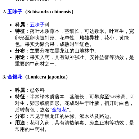
2.
五味子
（Schisandra chinensis）
科属
：
五味子
科
特征
：落叶木质藤本，茎细长，可达数米。叶互生，宽
卵形至卵状披针形。花单性，雌雄异株，花小，黄绿
色。果实为聚合果，成熟时呈红色。
分布
：主要分布在黑龙江的山地林中。
用途
：果实入药，具有滋补强壮、安神益智等功效，是
重要的中药材之一。
3.
金银花
（Lonicera japonica）
科属
：忍冬科
特征
：半常绿木质藤本，茎细长，可攀爬至5-6米高。叶
对生，卵形或椭圆形。花成对生于叶腋，初开时白色，
后转黄色，故名“
金银花
”。
分布
：常见于黑龙江的林缘、灌木丛及路边。
用途
：花可入药，具有清热解毒、凉血止痢等功效，是
常用的中药材。