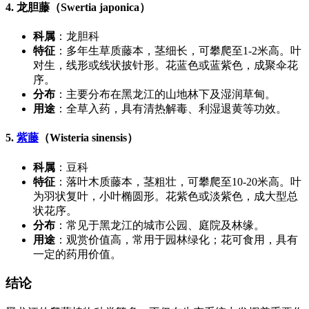
4. 龙胆藤（Swertia japonica）
科属
：龙胆科
特征
：多年生草质藤本，茎细长，可攀爬至1-2米高。叶
对生，线形或线状披针形。花蓝色或蓝紫色，成聚伞花
序。
分布
：主要分布在黑龙江的山地林下及湿润草甸。
用途
：全草入药，具有清热解毒、利湿退黄等功效。
5.
紫藤
（Wisteria sinensis）
科属
：豆科
特征
：落叶木质藤本，茎粗壮，可攀爬至10-20米高。叶
为羽状复叶，小叶椭圆形。花紫色或淡紫色，成大型总
状花序。
分布
：常见于黑龙江的城市公园、庭院及林缘。
用途
：观赏价值高，常用于园林绿化；花可食用，具有
一定的药用价值。
结论