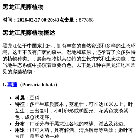
黑龙江爬藤植物
时间：
2026-02-27 00:20:43
点击量：
877868
黑龙江爬藤植物概述
黑龙江位于中国东北部，拥有丰富的自然资源和多样的生态环
境。这里不仅有广袤的森林、湿地和草原，还孕育了众多独特
的植物种类。，爬藤植物以其独特的生长方式和生态功能，在
当地生态系统中扮演着重要角色。以下是几种在黑龙江地区常
见的爬藤植物：
1.
葛藤
（Pueraria lobata）
科属
：豆科
特征
：多年生草质藤本，茎粗壮，可长达10米以上。叶
互生，三出复叶，小叶卵形或椭圆形。花紫色或淡紫
色，成总状花序。
分布
：广泛分布于黑龙江各地的林缘、灌丛及路边。
用途
：根可入药，具有解酒、清热解毒等功效；嫩叶可
食用，是野菜的一种。