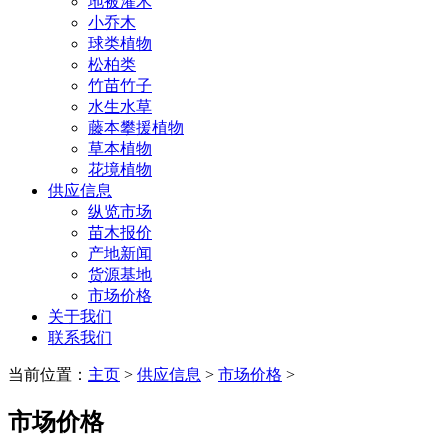
地被灌木
小乔木
球类植物
松柏类
竹苗竹子
水生水草
藤本攀援植物
草本植物
花境植物
供应信息
纵览市场
苗木报价
产地新闻
货源基地
市场价格
关于我们
联系我们
当前位置：
主页
>
供应信息
>
市场价格
>
市场价格