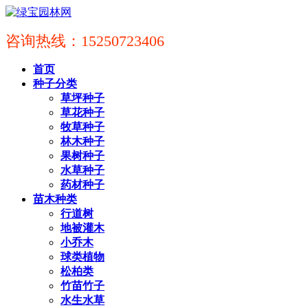
咨询热线：15250723406
首页
种子分类
草坪种子
草花种子
牧草种子
林木种子
果树种子
水草种子
药材种子
苗木种类
行道树
地被灌木
小乔木
球类植物
松柏类
竹苗竹子
水生水草