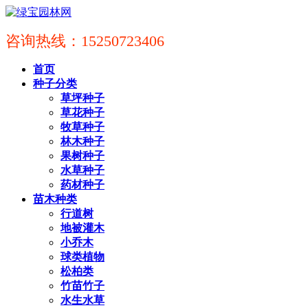
咨询热线：15250723406
首页
种子分类
草坪种子
草花种子
牧草种子
林木种子
果树种子
水草种子
药材种子
苗木种类
行道树
地被灌木
小乔木
球类植物
松柏类
竹苗竹子
水生水草