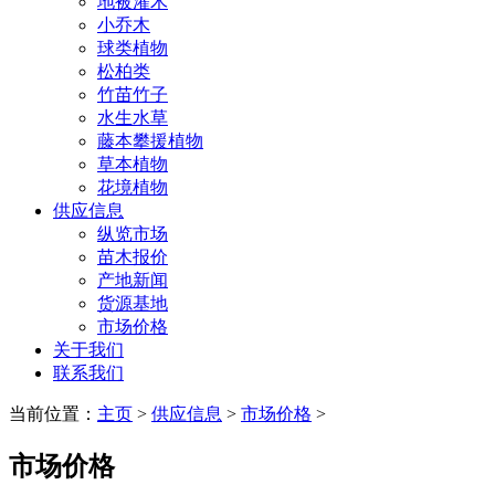
地被灌木
小乔木
球类植物
松柏类
竹苗竹子
水生水草
藤本攀援植物
草本植物
花境植物
供应信息
纵览市场
苗木报价
产地新闻
货源基地
市场价格
关于我们
联系我们
当前位置：
主页
>
供应信息
>
市场价格
>
市场价格