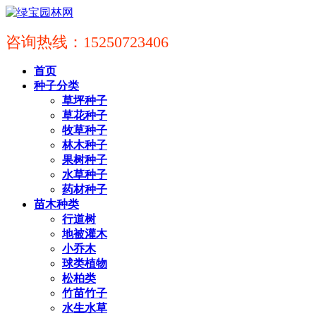
咨询热线：15250723406
首页
种子分类
草坪种子
草花种子
牧草种子
林木种子
果树种子
水草种子
药材种子
苗木种类
行道树
地被灌木
小乔木
球类植物
松柏类
竹苗竹子
水生水草