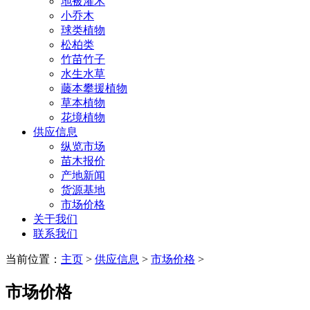
地被灌木
小乔木
球类植物
松柏类
竹苗竹子
水生水草
藤本攀援植物
草本植物
花境植物
供应信息
纵览市场
苗木报价
产地新闻
货源基地
市场价格
关于我们
联系我们
当前位置：
主页
>
供应信息
>
市场价格
>
市场价格