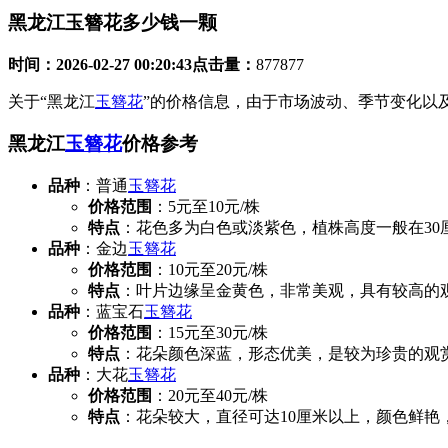
黑龙江玉簪花多少钱一颗
时间：
2026-02-27 00:20:43
点击量：
877877
关于“黑龙江
玉簪花
”的价格信息，由于市场波动、季节变化以
黑龙江
玉簪花
价格参考
品种
：普通
玉簪花
价格范围
：5元至10元/株
特点
：花色多为白色或淡紫色，植株高度一般在30
品种
：金边
玉簪花
价格范围
：10元至20元/株
特点
：叶片边缘呈金黄色，非常美观，具有较高的
品种
：蓝宝石
玉簪花
价格范围
：15元至30元/株
特点
：花朵颜色深蓝，形态优美，是较为珍贵的观
品种
：大花
玉簪花
价格范围
：20元至40元/株
特点
：花朵较大，直径可达10厘米以上，颜色鲜艳