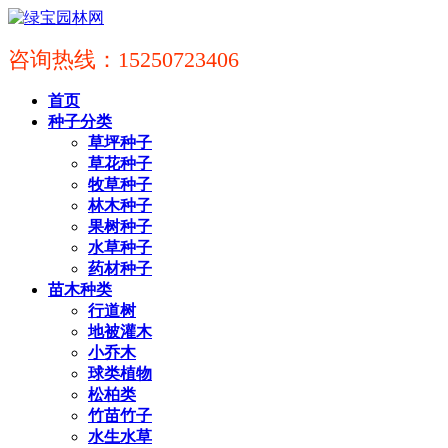
咨询热线：15250723406
首页
种子分类
草坪种子
草花种子
牧草种子
林木种子
果树种子
水草种子
药材种子
苗木种类
行道树
地被灌木
小乔木
球类植物
松柏类
竹苗竹子
水生水草