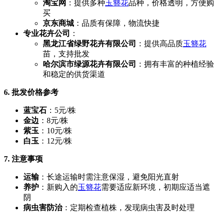
淘宝网
：提供多种
玉簪花
品种，价格透明，方便购
买
京东商城
：品质有保障，物流快捷
专业花卉公司
：
黑龙江省绿野花卉有限公司
：提供高品质
玉簪花
苗，支持批发
哈尔滨市绿源花卉有限公司
：拥有丰富的种植经验
和稳定的供货渠道
6. 批发价格参考
蓝宝石
：5元/株
金边
：8元/株
紫玉
：10元/株
白玉
：12元/株
7. 注意事项
运输
：长途运输时需注意保湿，避免阳光直射
养护
：新购入的
玉簪花
需要适应新环境，初期应适当遮
阴
病虫害防治
：定期检查植株，发现病虫害及时处理