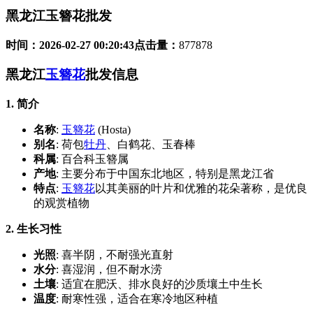
黑龙江玉簪花批发
时间：
2026-02-27 00:20:43
点击量：
877878
黑龙江
玉簪花
批发信息
1. 简介
名称
:
玉簪花
(Hosta)
别名
: 荷包
牡丹
、白鹤花、玉春棒
科属
: 百合科玉簪属
产地
: 主要分布于中国东北地区，特别是黑龙江省
特点
:
玉簪花
以其美丽的叶片和优雅的花朵著称，是优良
的观赏植物
2. 生长习性
光照
: 喜半阴，不耐强光直射
水分
: 喜湿润，但不耐水涝
土壤
: 适宜在肥沃、排水良好的沙质壤土中生长
温度
: 耐寒性强，适合在寒冷地区种植