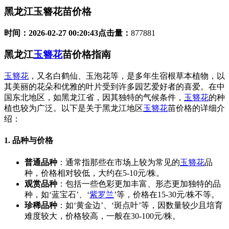
黑龙江玉簪花苗价格
时间：
2026-02-27 00:20:43
点击量：
877881
黑龙江
玉簪花
苗价格指南
玉簪花
，又名白鹤仙、玉泡花等，是多年生宿根草本植物，以
其美丽的花朵和优雅的叶片受到许多园艺爱好者的喜爱。在中
国东北地区，如黑龙江省，因其独特的气候条件，
玉簪花
的种
植也较为广泛。以下是关于黑龙江地区
玉簪花
苗价格的详细介
绍：
1. 品种与价格
普通品种
：通常指那些在市场上较为常见的
玉簪花
品
种，价格相对较低，大约在5-10元/株。
观赏品种
：包括一些色彩更加丰富、形态更加独特的品
种，如‘蓝宝石’、‘
紫罗兰
’等，价格在15-30元/株不等。
珍稀品种
：如‘黄金边’、‘斑点叶’等，因数量较少且培育
难度较大，价格较高，一般在30-100元/株。