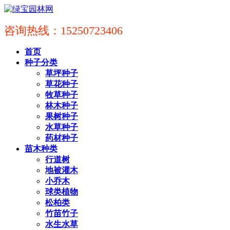
咨询热线：15250723406
首页
种子分类
草坪种子
草花种子
牧草种子
林木种子
果树种子
水草种子
药材种子
苗木种类
行道树
地被灌木
小乔木
球类植物
松柏类
竹苗竹子
水生水草