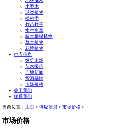
地被灌木
小乔木
球类植物
松柏类
竹苗竹子
水生水草
藤本攀援植物
草本植物
花境植物
供应信息
纵览市场
苗木报价
产地新闻
货源基地
市场价格
关于我们
联系我们
当前位置：
主页
>
供应信息
>
市场价格
>
市场价格