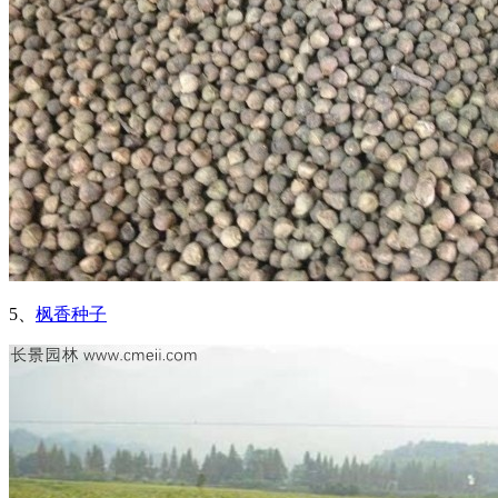
5、
枫香种子