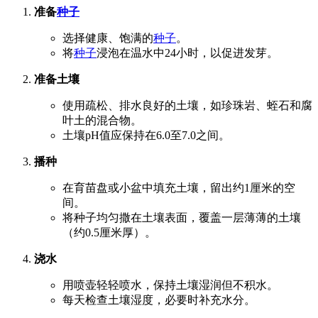
准备
种子
选择健康、饱满的
种子
。
将
种子
浸泡在温水中24小时，以促进发芽。
准备土壤
使用疏松、排水良好的土壤，如珍珠岩、蛭石和腐
叶土的混合物。
土壤pH值应保持在6.0至7.0之间。
播种
在育苗盘或小盆中填充土壤，留出约1厘米的空
间。
将种子均匀撒在土壤表面，覆盖一层薄薄的土壤
（约0.5厘米厚）。
浇水
用喷壶轻轻喷水，保持土壤湿润但不积水。
每天检查土壤湿度，必要时补充水分。