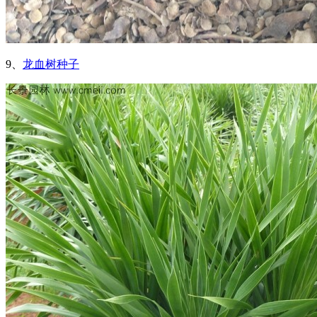
9、
龙血树种子