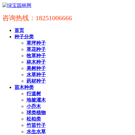
咨询热线：18251006666
首页
种子分类
草坪种子
草花种子
牧草种子
林木种子
果树种子
水草种子
药材种子
苗木种类
行道树
地被灌木
小乔木
球类植物
松柏类
竹苗竹子
水生水草