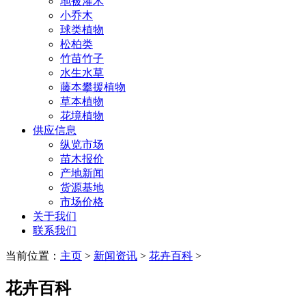
地被灌木
小乔木
球类植物
松柏类
竹苗竹子
水生水草
藤本攀援植物
草本植物
花境植物
供应信息
纵览市场
苗木报价
产地新闻
货源基地
市场价格
关于我们
联系我们
当前位置：
主页
>
新闻资讯
>
花卉百科
>
花卉百科