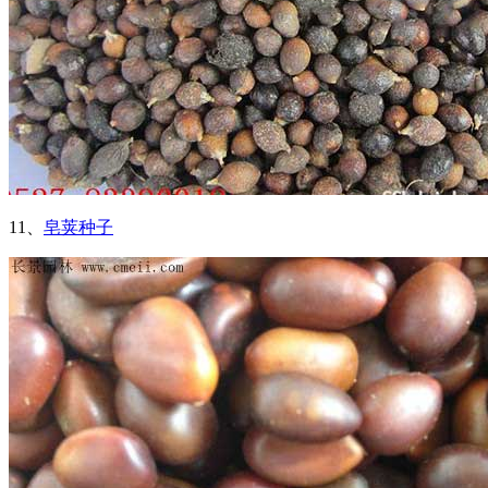
11、
皂荚种子