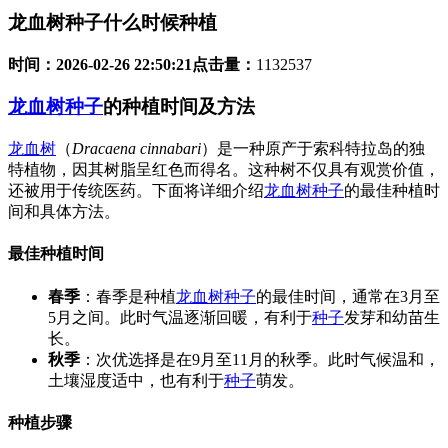
龙血树种子什么时候种植
时间：
2026-02-26 22:50:21
点击量：
1132537
龙血树种子
的种植时间及方法
龙血树
（
Dracaena cinnabari
）是一种原产于索科特拉岛的独
特植物，因其树脂呈红色而得名。这种树不仅具有观赏价值，
还被用于传统医药。下面将详细介绍
龙血树种子
的最佳种植时
间和具体方法。
最佳种植时间
春季
：春季是种植
龙血树
种子
的最佳时间，通常在3月至
5月之间。此时气温逐渐回暖，有利于
种子
发芽和幼苗生
长。
秋季
：次优选择是在9月至11月的秋季。此时气候温和，
土壤湿度适中，也有利于
种子
萌发。
种植步骤