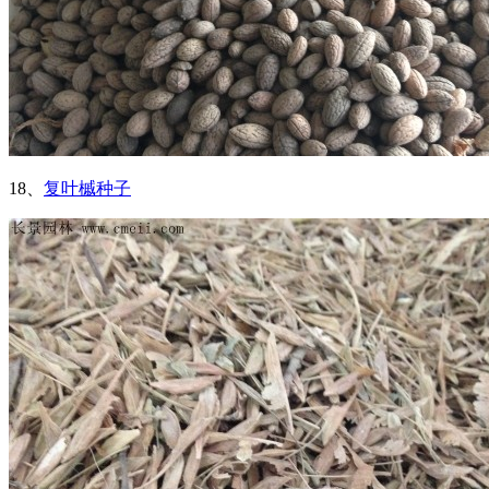
18、
复叶槭种子