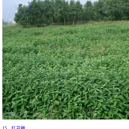
15、
红花楹