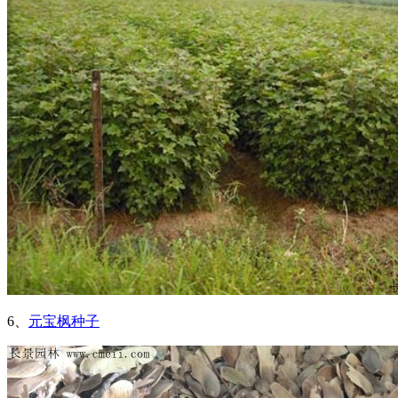
6、
元宝枫种子