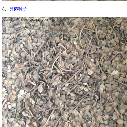
8、
臭椿种子