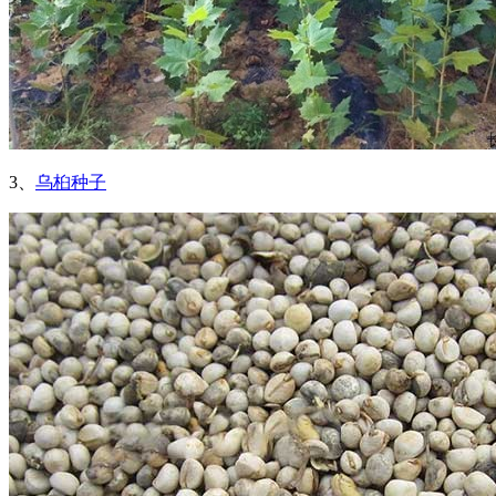
3、
乌桕种子