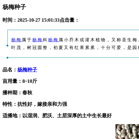
杨梅种子
时间：
2025-10-27 15:01:33
点击量：
杨梅
属于
杨梅
科
杨梅
属小乔木或灌木植物，又称圣生梅
叶茂，树冠圆整，初夏又有红果累累，十分可爱，是园
品名：
杨梅种子
亩用量：8~10斤
播种期：春秋
特性：抗性好，嫁接亲和力强
适播地：以湿润、肥沃、土层深厚的土中生长最好