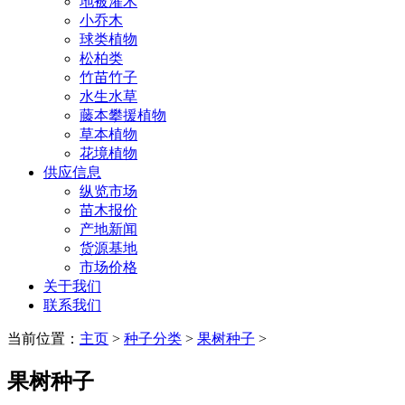
地被灌木
小乔木
球类植物
松柏类
竹苗竹子
水生水草
藤本攀援植物
草本植物
花境植物
供应信息
纵览市场
苗木报价
产地新闻
货源基地
市场价格
关于我们
联系我们
当前位置：
主页
>
种子分类
>
果树种子
>
果树种子