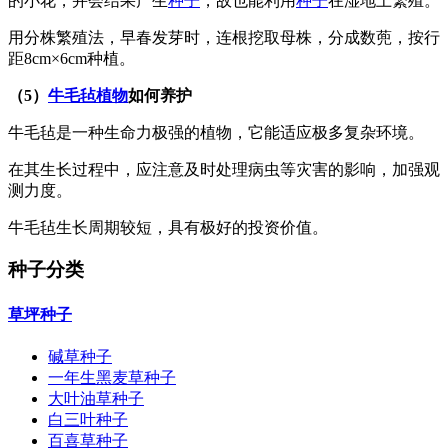
的小花，并会结果产生
种子
，故也能利用
种子
在湿地上繁殖。
用分株繁殖法，早春发芽时，连根挖取母株，分成数蔸，按行
距8cm×6cm种植。
（5）
牛毛毡植物
如何养护
牛毛毡是一种生命力极强的植物，它能适应极多复杂环境。
在其生长过程中，应注意及时处理病虫等灾害的影响，加强观
测力度。
牛毛毡生长周期较短，具有极好的投资价值。
种子分类
草坪种子
碱草种子
一年生黑麦草种子
大叶油草种子
白三叶种子
百喜草种子