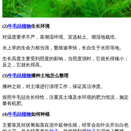
(2)
牛毛毡植物
生长环境
对温度要求不严，喜潮湿环境。宜选粘土、潮湿地栽培。
水上草的生命力相当强，繁殖速率快，长自生于水田等地。
生长高度主要受到照度的影响，当照度强时，它就长得矮小；
反之，它就长得高。
(3)
牛毛毡植物
播种土地怎么整理
播种之前，对土壤进行清理工作，保证其洁净度。
按照牛毛毡生长特性，注重其土壤及水环境的肥力情况，施定
量有机肥。
(4)
牛毛毡植物
如何种植
主要靠其丝状匍匐茎在泥中延伸生殖，经常会在叶尖开出白色