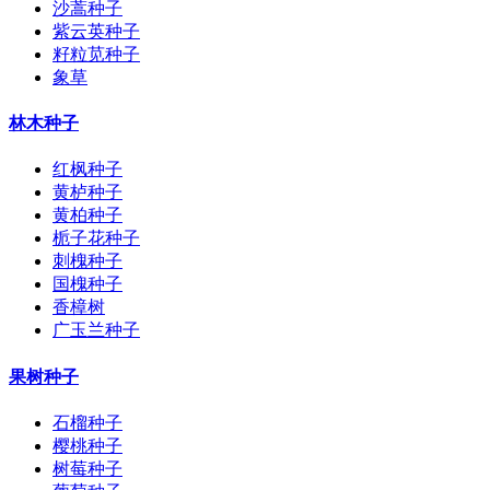
沙蒿种子
紫云英种子
籽粒苋种子
象草
林木种子
红枫种子
黄栌种子
黄柏种子
栀子花种子
刺槐种子
国槐种子
香樟树
广玉兰种子
果树种子
石榴种子
樱桃种子
树莓种子