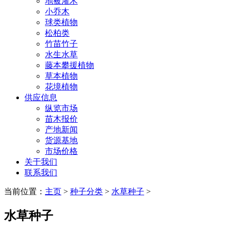
地被灌木
小乔木
球类植物
松柏类
竹苗竹子
水生水草
藤本攀援植物
草本植物
花境植物
供应信息
纵览市场
苗木报价
产地新闻
货源基地
市场价格
关于我们
联系我们
当前位置：
主页
>
种子分类
>
水草种子
>
水草种子