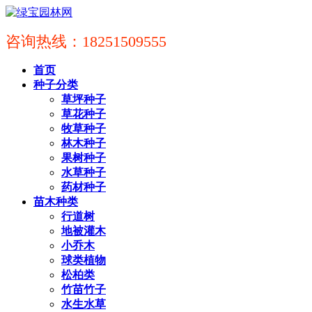
咨询热线：18251509555
首页
种子分类
草坪种子
草花种子
牧草种子
林木种子
果树种子
水草种子
药材种子
苗木种类
行道树
地被灌木
小乔木
球类植物
松柏类
竹苗竹子
水生水草