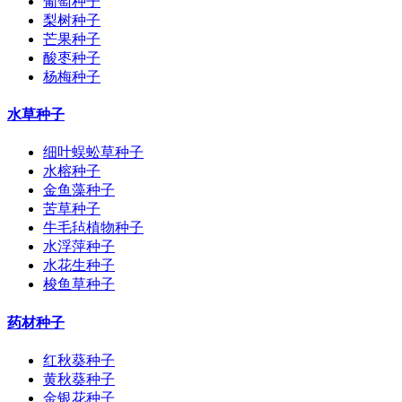
葡萄种子
梨树种子
芒果种子
酸枣种子
杨梅种子
水草种子
细叶蜈蚣草种子
水榕种子
金鱼藻种子
苦草种子
牛毛毡植物种子
水浮萍种子
水花生种子
梭鱼草种子
药材种子
红秋葵种子
黄秋葵种子
金银花种子