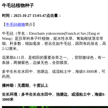
牛毛毡植物种子
时间：
2025-10-27 15:01:47
点击量：
【
牛毛毡植物
简介】
牛毛毡（学名：Eleocharis yokoscensis(Franch.et Sav.)Tang et
Wang）是莎草科单子叶植物，挺水性水草。匍匐根状茎非常
细。秆多数，细如毫发，密丛生如牛毛毡，因而有此俗名，高
2-12厘米。
花果期4-11月。是稻田的重要杂草之一。，背部微绿色，有一
条脉，两侧紫色，边缘无色，全部膜质。
多半生长在水田中、池塘边、或湿粘土中，海拔0-3000米，可
药用。
播种期：无霜期、十度以上
生长环境：多半生长在水田中、池塘边、或湿粘土中，海拔0-
3000米