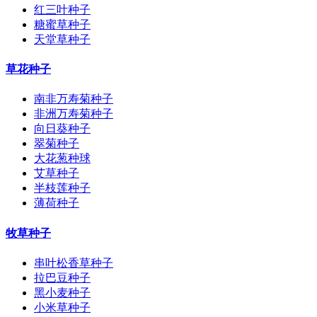
红三叶种子
糖蜜草种子
天堂草种子
草花种子
南非万寿菊种子
非洲万寿菊种子
向日葵种子
翠菊种子
大花葱种球
艾草种子
半枝莲种子
薄荷种子
牧草种子
串叶松香草种子
拉巴豆种子
黑小麦种子
小米草种子