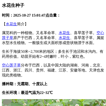
水花生种子
时间：
2025-10-27 15:01:47
点击量：
【
水花生
简介】
属苋科的一种植物。又名革命草、
水花生
、喜旱莲子草。
空心
莲子草
原产于巴西，又名革命草、
水花生
、喜旱莲子草。属挺
水型水生植物。一般簇生或大面积形成垫状物漂于水面。
生长于海拔50米~2,700米的地区；多生长于池沼和水沟内。有
药用价值。幼苗开始有2~4对嫩叶，叶小，紫红色。
空心莲子草
分布于巴西，以及中国大陆的湖南、河南，北京、
江西、浙江、四川、贵州、福建、江苏、安徽等地。天津也发
现此类植物。
播种期：无霜期、十度以上
生长环境：最适气温为22~32℃