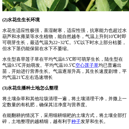
(2)水花生生长环境
水花生适应性极强，喜湿耐寒，适应性强，抗寒能力也超过水
葫芦和水雍菜等水生植物，能自然越冬，气温上升到10℃时即
可萌芽生长，最适气温为22~32℃。5℃以下时水上部分枯萎，
但水下茎仍能保留在水下不萎缩。
水生型喜旱莲子草在平均气温8.5℃即可萌芽生长，陆生型在
气温9.5℃开始萌发。平均气温10.5℃
空心莲子草
均已普遍出
苗，开始进行营养生长。气温逐渐升高，其生长速度剧增，平
均气温21℃左右迅速增长
(3)水花生播种土地怎么整理
将土壤杂草和其他垃圾清理一遍，将土壤清理干净，并撒上一
定数量的有机肥，确保其洁净度与营养度。
在能翻耕的情况下，采用细耕细耙的土壤方式，将土壤全部打
碎，土地整理的越精细，越有利于
种子
发芽和生长。