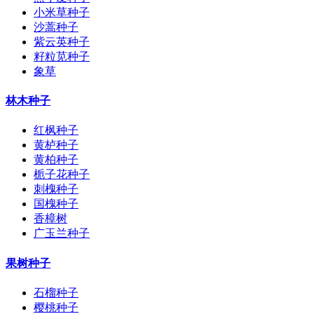
小米草种子
沙蒿种子
紫云英种子
籽粒苋种子
象草
林木种子
红枫种子
黄栌种子
黄柏种子
栀子花种子
刺槐种子
国槐种子
香樟树
广玉兰种子
果树种子
石榴种子
樱桃种子