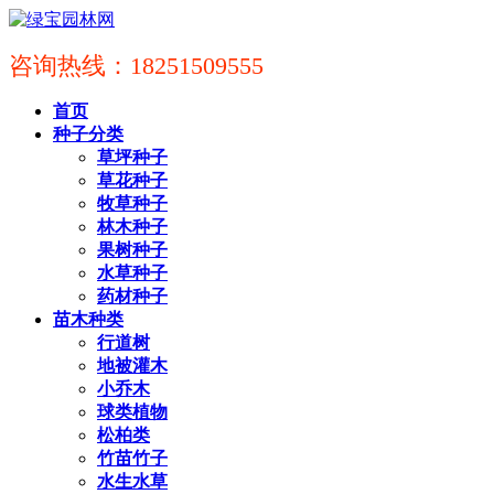
咨询热线：18251509555
首页
种子分类
草坪种子
草花种子
牧草种子
林木种子
果树种子
水草种子
药材种子
苗木种类
行道树
地被灌木
小乔木
球类植物
松柏类
竹苗竹子
水生水草